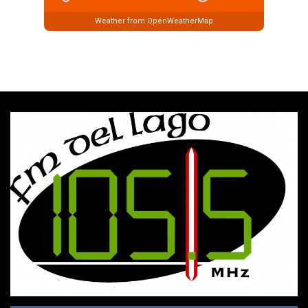
Weather from OpenWeatherMap