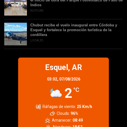
el inicio de obra del Parque Fotovoltaico de Paso de
Indios
NOTICIAS
Chubut recibe el vuelo inaugural entre Córdoba y
Esquel y fortalece la promoción turística de la
cordillera
LOCALES
Esquel, AR
03:02,
07/08/2026
2
°C
Ráfagas de viento:
25 Km/h
Clouds:
96%
Amanecer:
08:49
Atardecer:
18:52