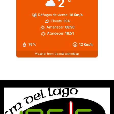
2
Ráfagas de viento:
18 Km/h
Clouds:
35%
Amanecer:
08:50
Atardecer:
18:51
79 %
12 Km/h
Weather from OpenWeatherMap