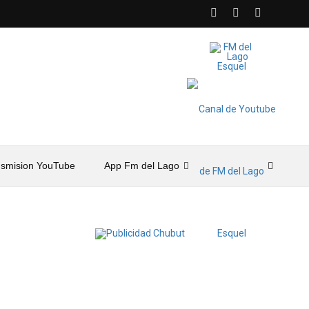
nsmision YouTube
App Fm del Lago