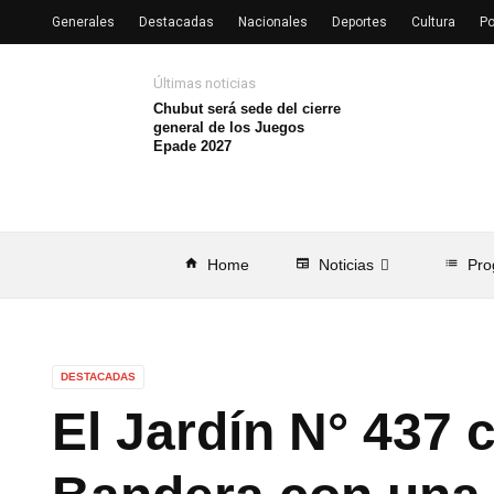
Generales
Destacadas
Nacionales
Deportes
Cultura
Po
Últimas noticias
Chubut será sede del cierre
general de los Juegos
Epade 2027
home
Home
newspaper
Noticias
list
Pro
DESTACADAS
El Jardín N° 437 c