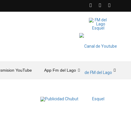
nsmision YouTube
App Fm del Lago