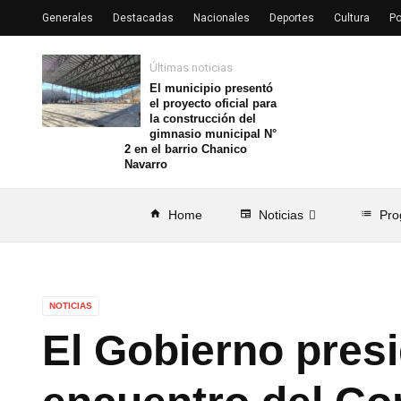
Generales
Destacadas
Nacionales
Deportes
Cultura
Po
Últimas noticias
El municipio presentó
el proyecto oficial para
la construcción del
gimnasio municipal N°
2 en el barrio Chanico
Navarro
home
Home
newspaper
Noticias
list
Pro
NOTICIAS
El Gobierno pres