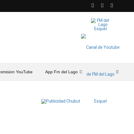
nsmision YouTube
App Fm del Lago