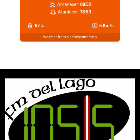
Amanecer:
08:52
Atardecer:
18:50
87 %
5 Km/h
Weather from OpenWeatherMap