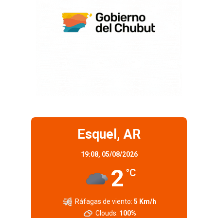
Esquel, AR
19:08,
05/08/2026
2
°C
Ráfagas de viento:
5 Km/h
Clouds:
100%