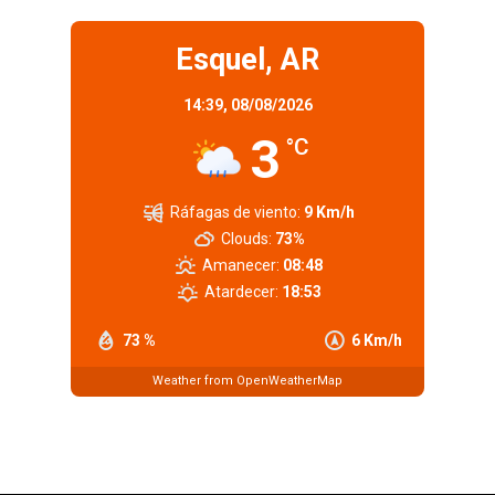
Esquel, AR
14:39,
08/08/2026
3
°C
Ráfagas de viento:
9 Km/h
Clouds:
73%
Amanecer:
08:48
Atardecer:
18:53
73 %
6 Km/h
Weather from OpenWeatherMap