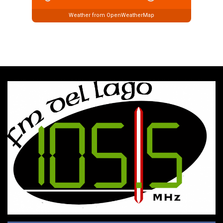
Weather from OpenWeatherMap