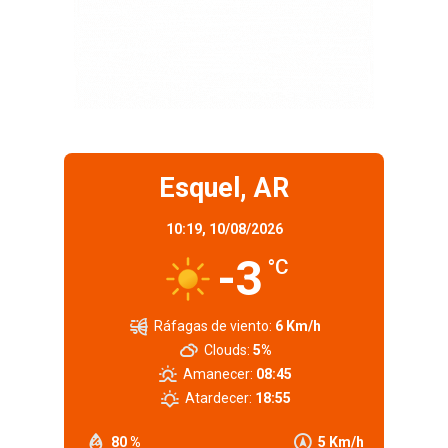
Esquel, AR
10:19,
10/08/2026
-3
°C
Ráfagas de viento:
6 Km/h
Clouds:
5%
Amanecer:
08:45
Atardecer:
18:55
80 %
5 Km/h