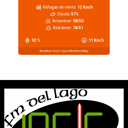
Ráfagas de viento:
12 Km/h
Clouds:
57%
Amanecer:
08:50
Atardecer:
18:51
92 %
11 Km/h
Weather from OpenWeatherMap