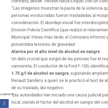
contrario, desde Trevelin hacia Esquel, con un co
“Las imágenes muestran la pauta de la violencia que
personas involucradas fueron trasladadas al Hospi
consideración. El abordaje inicial fue interdiscipli
División Policía Científica (que realizó el relevamie
Municipal. Horas más tarde, el Comisario informó 
presentaba lesiones de gravedad.
Alarma por el alto nivel de alcohol en sangre
Un dato crucial que surgió de las pericias fue el re
camioneta. El conductor de la Ford F-100, identif
1.75 g/l de alcohol en sangre
, superando ampliame
Renault Sandero, a quien se le practicó el test de 
de su traslado, dio negativo.
Las autoridades han iniciado una causa judicial por
COMPARTIR
local, siendo el factor del alcohol en sangre del c