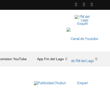
nsmision YouTube
App Fm del Lago