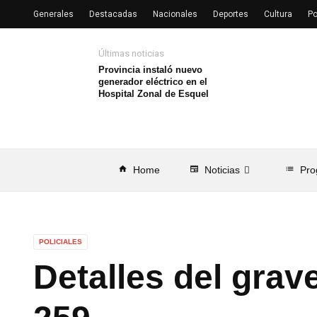
Generales
Destacadas
Nacionales
Deportes
Cultura
Po
Últimas noticias
Provincia instaló nuevo
generador eléctrico en el
Hospital Zonal de Esquel
home
Home
newspaper
Noticias
list
Pro
POLICIALES
Detalles del grav