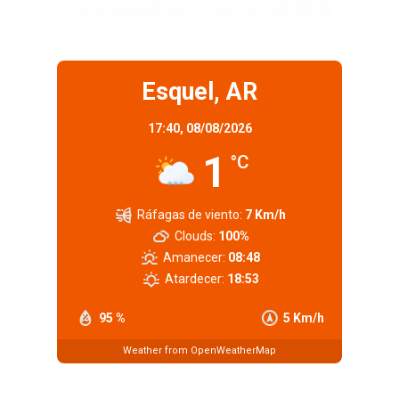
Esquel, AR
17:40,
08/08/2026
1
°C
Ráfagas de viento:
7 Km/h
Clouds:
100%
Amanecer:
08:48
Atardecer:
18:53
95 %
5 Km/h
Weather from OpenWeatherMap