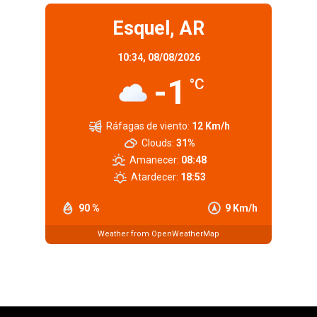
Esquel, AR
10:34,
08/08/2026
-1
°C
Ráfagas de viento:
12 Km/h
Clouds:
31%
Amanecer:
08:48
Atardecer:
18:53
90 %
9 Km/h
Weather from OpenWeatherMap