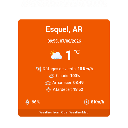
Esquel, AR
09:55,
07/08/2026
1
°C
Ráfagas de viento:
10 Km/h
Clouds:
100%
Amanecer:
08:49
Atardecer:
18:52
96 %
8 Km/h
Weather from OpenWeatherMap