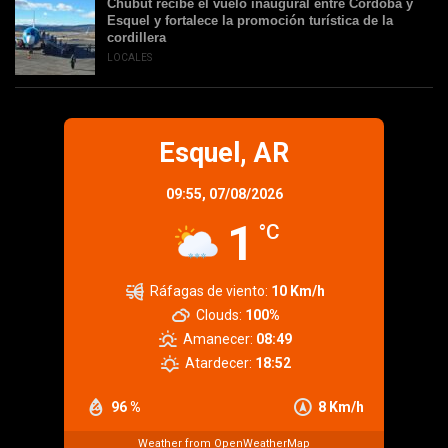
Chubut recibe el vuelo inaugural entre Córdoba y
Esquel y fortalece la promoción turística de la
cordillera
LOCALES
Esquel, AR
09:55,
07/08/2026
1
°C
Ráfagas de viento:
10 Km/h
Clouds:
100%
Amanecer:
08:49
Atardecer:
18:52
96 %
8 Km/h
Weather from OpenWeatherMap