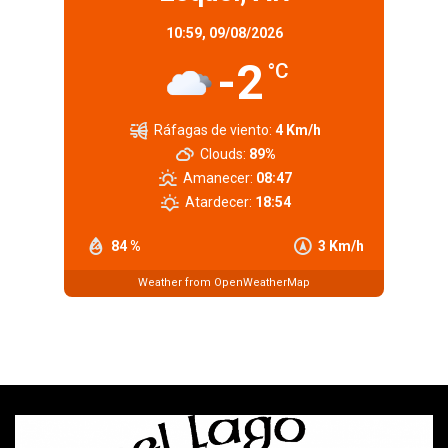
10:59,
09/08/2026
-2
°C
Ráfagas de viento:
4 Km/h
Clouds:
89%
Amanecer:
08:47
Atardecer:
18:54
84 %
3 Km/h
Weather from OpenWeatherMap