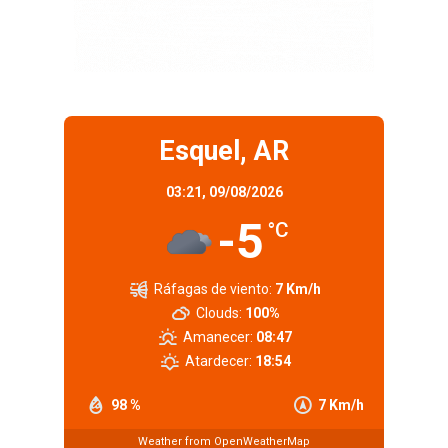
Esquel, AR
03:21,
09/08/2026
-5
°C
Ráfagas de viento:
7 Km/h
Clouds:
100%
Amanecer:
08:47
Atardecer:
18:54
98 %
7 Km/h
Weather from OpenWeatherMap