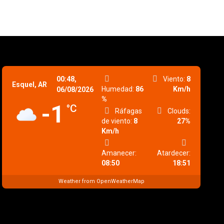
00:48,
Viento:
8
Esquel, AR
Humedad:
86
Km/h
06/08/2026
%
-1
°C
Ráfagas
Clouds:
de viento:
8
27%
Km/h
Amanecer:
Atardecer:
08:50
18:51
Weather from OpenWeatherMap