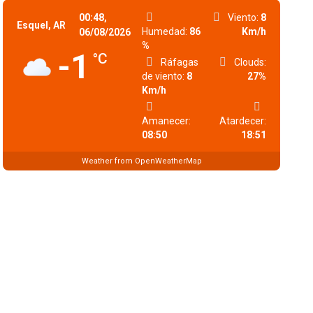
00:48,
Viento:
8
Esquel, AR
Humedad:
86
Km/h
06/08/2026
%
-1
°C
Ráfagas
Clouds:
de viento:
8
27%
Km/h
Amanecer:
Atardecer:
08:50
18:51
Weather from OpenWeatherMap