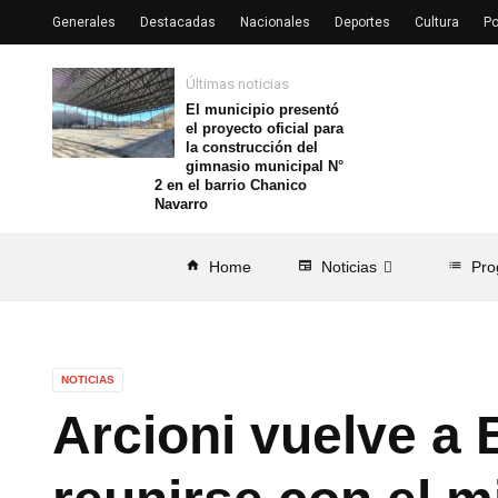
Generales
Destacadas
Nacionales
Deportes
Cultura
Po
Últimas noticias
El municipio presentó
el proyecto oficial para
la construcción del
gimnasio municipal N°
2 en el barrio Chanico
Navarro
home
Home
newspaper
Noticias
list
Pro
NOTICIAS
Arcioni vuelve a