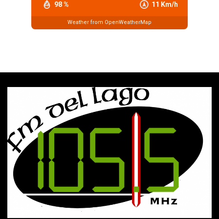
98 %
11 Km/h
Weather from OpenWeatherMap