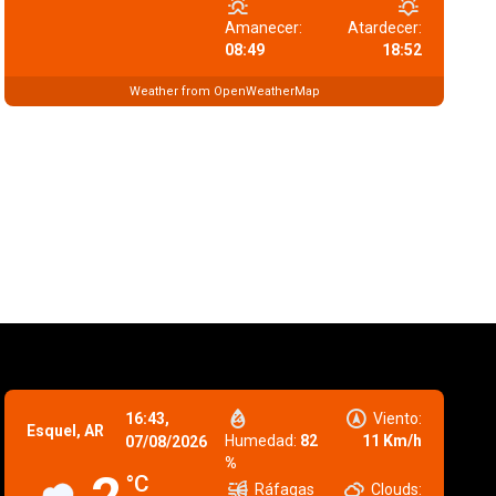
Amanecer:
Atardecer:
08:49
18:52
Weather from OpenWeatherMap
16:43,
Viento:
Esquel, AR
Humedad:
82
11 Km/h
07/08/2026
%
°C
Ráfagas
Clouds: