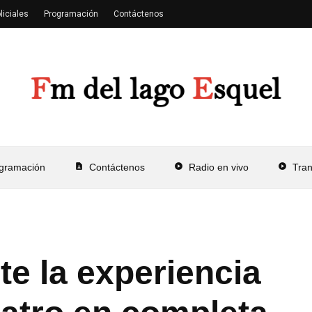
liciales
Programación
Contáctenos
gramación
contact_page
Contáctenos
play_circle
Radio en vivo
play_circle
Tra
te la experiencia