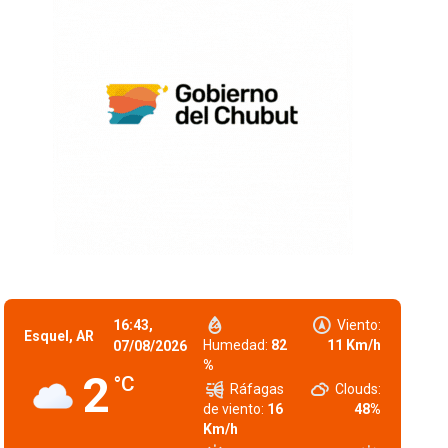
16:43,
Viento:
Esquel, AR
Humedad:
82
11 Km/h
07/08/2026
%
2
°C
Ráfagas
Clouds:
de viento:
16
48%
Km/h