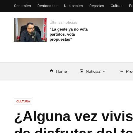
Generales
Destacadas
Nacionales
Deportes
Cultura
Po
Últimas noticias
“La gente ya no vota
partidos, vota
propuestas”
home
Home
newspaper
Noticias
list
Pro
CULTURA
¿Alguna vez vivis