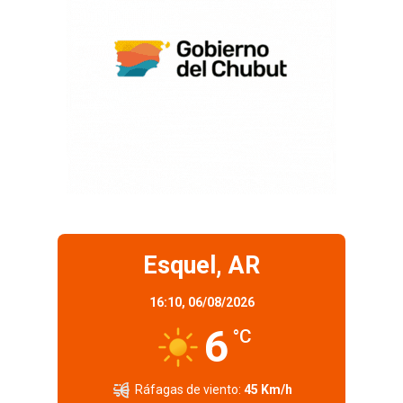
Esquel, AR
16:10,
06/08/2026
6
°C
Ráfagas de viento:
45 Km/h