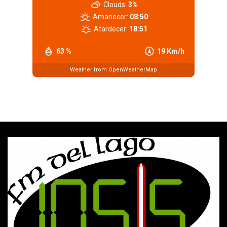
Clouds:
3%
Amanecer:
08:50
Atardecer:
18:51
63 %
19 Km/h
Weather from OpenWeatherMap