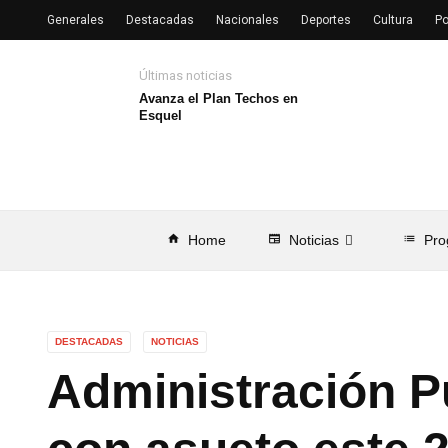
Generales
Destacadas
Nacionales
Deportes
Cultura
Po
Últimas noticias
Avanza el Plan Techos en
Esquel
home
Home
newspaper
Noticias
list
Pro
DESTACADAS
NOTICIAS
Administración Pú