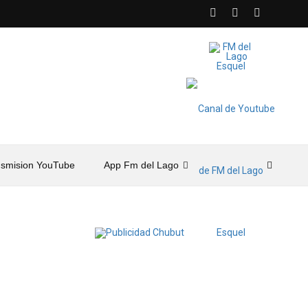
nsmision YouTube
App Fm del Lago