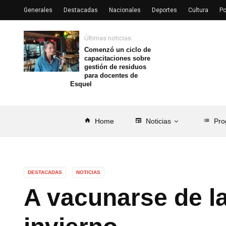
Generales
Destacadas
Nacionales
Deportes
Cultura
Po
Últimas noticias
Comenzó un ciclo de
capacitaciones sobre
gestión de residuos
para docentes de
Esquel
home
Home
newspaper
Noticias
list
Pro
DESTACADAS
NOTICIAS
A vacunarse de la