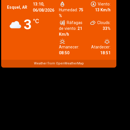
13:10,
Viento:
Esquel, AR
Humedad:
75
13 Km/h
06/08/2026
%
3
°C
Ráfagas
Clouds:
de viento:
21
33%
Km/h
Amanecer:
Atardecer:
08:50
18:51
Weather from OpenWeatherMap