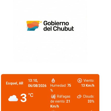
13:10,
Viento:
Esquel, AR
Humedad:
75
13 Km/h
06/08/2026
%
3
°C
Ráfagas
Clouds:
de viento:
21
33%
Km/h