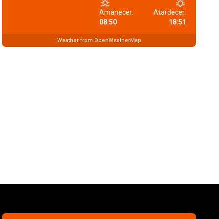
Amanecer:
Atardecer:
08:50
18:51
Weather from OpenWeatherMap