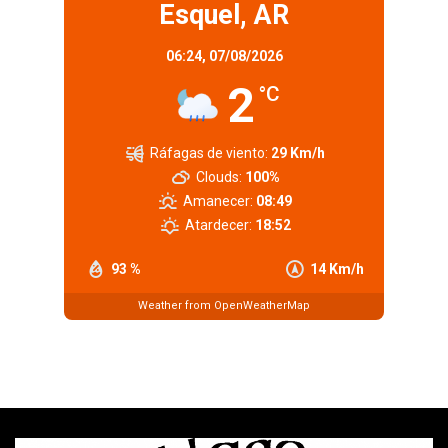
Esquel, AR
06:24,
07/08/2026
2
°C
Ráfagas de viento:
29 Km/h
Clouds:
100%
Amanecer:
08:49
Atardecer:
18:52
93 %
14 Km/h
Weather from OpenWeatherMap