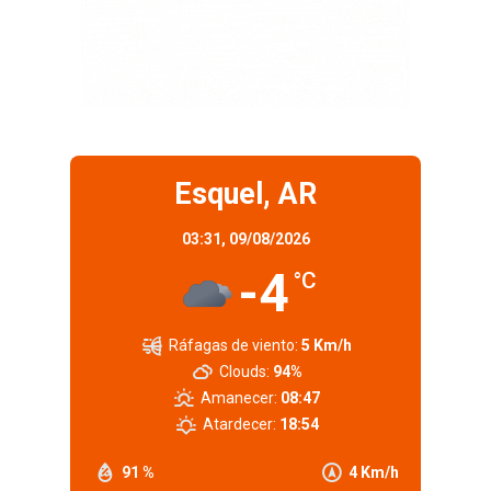
Esquel, AR
03:31,
09/08/2026
-4
°C
Ráfagas de viento:
5 Km/h
Clouds:
94%
Amanecer:
08:47
Atardecer:
18:54
91 %
4 Km/h