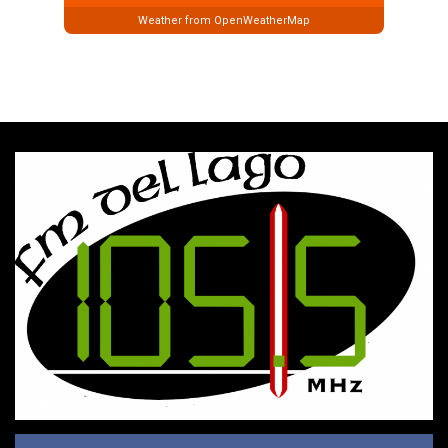
Weather from OpenWeatherMap