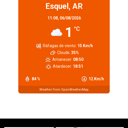
Esquel, AR
11:08,
06/08/2026
1
°C
Ráfagas de viento:
15 Km/h
Clouds:
35%
Amanecer:
08:50
Atardecer:
18:51
84 %
12 Km/h
Weather from OpenWeatherMap