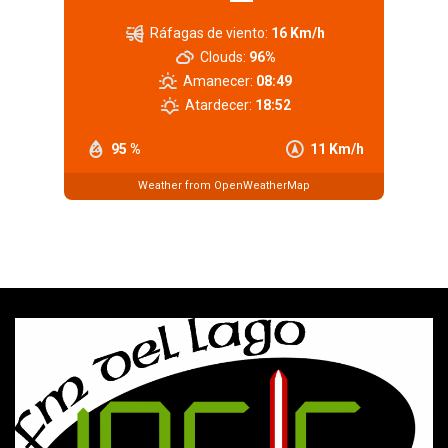
Ráfagas de viento:
16 Km/h
Clouds:
96%
Amanecer:
08:49
Atardecer:
18:52
95 %
11 Km/h
Weather from OpenWeatherMap