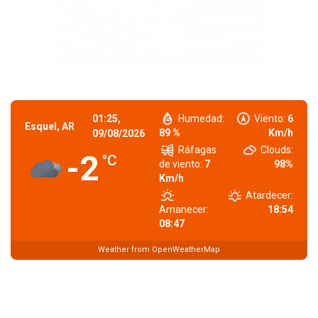
01:25,
Humedad:
Viento:
6
Esquel, AR
89 %
Km/h
09/08/2026
Ráfagas
Clouds:
-2
°C
de viento:
7
98%
Km/h
Atardecer:
Amanecer:
18:54
08:47
Weather from OpenWeatherMap