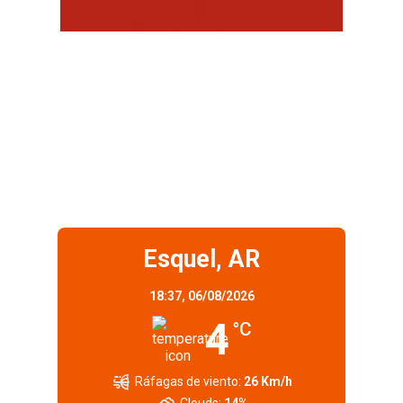
Esquel, AR
18:37,
06/08/2026
4
°C
Ráfagas de viento:
26 Km/h
Clouds:
14%