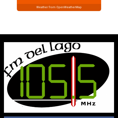
Weather from OpenWeatherMap