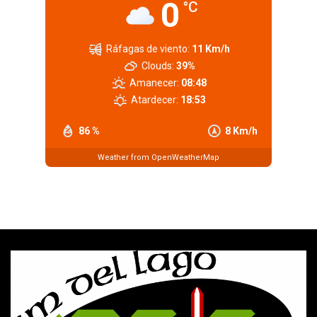
0
°C
Ráfagas de viento:
11 Km/h
Clouds:
39%
Amanecer:
08:48
Atardecer:
18:53
86 %
8 Km/h
Weather from OpenWeatherMap