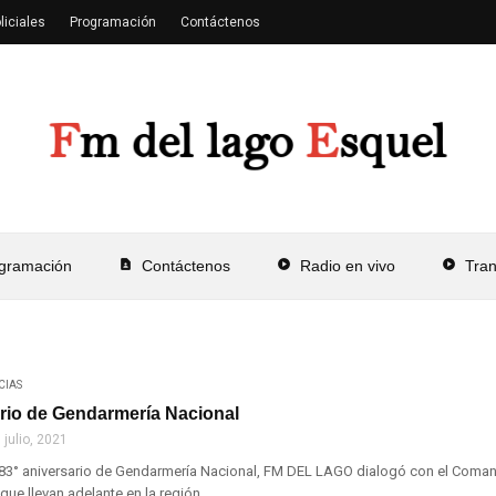
liciales
Programación
Contáctenos
gramación
contact_page
Contáctenos
play_circle
Radio en vivo
play_circle
Tra
CIAS
ario de Gendarmería Nacional
 julio, 2021
 83° aniversario de Gendarmería Nacional, FM DEL LAGO dialogó con el Comand
 que llevan adelante en la región, ...