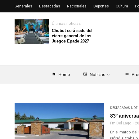
Generales
Destacadas
Nacionales
Deportes
Cultura
Po
Últimas noticias
Chubut será sede del
cierre general de los
Juegos Epade 2027
home
Home
newspaper
Noticias
list
Pro
DESTACADAS
,
NOTI
83° anivers
Fm Del Lago
28
En el marco del
refirió al trabajo