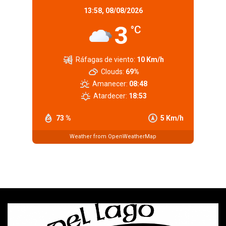
13:58,
08/08/2026
3
°C
Ráfagas de viento:
10 Km/h
Clouds:
69%
Amanecer:
08:48
Atardecer:
18:53
73 %
5 Km/h
Weather from OpenWeatherMap