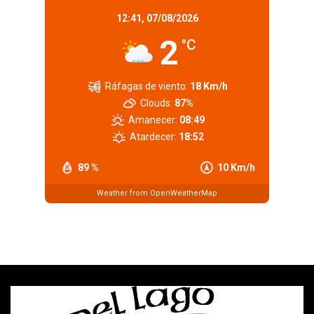
12:41,
07/08/2026
2
°C
Ráfagas de viento:
18 Km/h
Clouds:
87%
Amanecer:
08:49
Atardecer:
18:52
89 %
10 Km/h
Weather from OpenWeatherMap