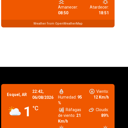
Amanecer:
Atardecer:
08:50
18:51
Weather from OpenWeatherMap
22:42,
Viento:
Esquel, AR
Humedad:
95
12 Km/h
06/08/2026
%
1
°C
Ráfagas
Clouds:
de viento:
21
89%
Km/h