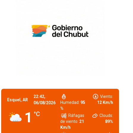
22:42,
Viento:
Esquel, AR
Humedad:
95
12 Km/h
06/08/2026
%
1
°C
Ráfagas
Clouds:
de viento:
21
89%
Km/h