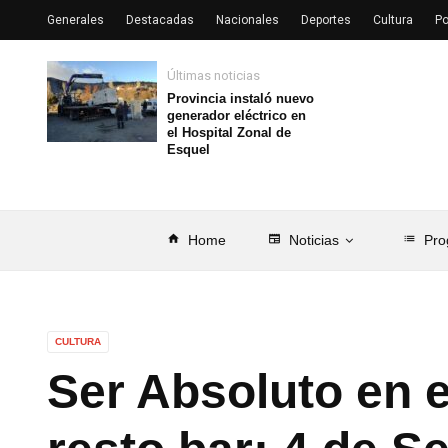
Generales
Destacadas
Nacionales
Deportes
Cultura
Po
Últimas noticias
Provincia instaló nuevo
generador eléctrico en
el Hospital Zonal de
Esquel
home
Home
newspaper
Noticias
list
Pro
CULTURA
Ser Absoluto en