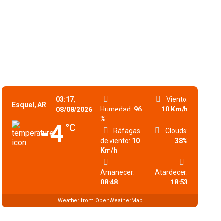
03:17,
Viento:
Esquel, AR
Humedad:
96
10 Km/h
08/08/2026
%
-4
°C
Ráfagas
Clouds:
de viento:
10
38%
Km/h
Amanecer:
Atardecer:
08:48
18:53
Weather from OpenWeatherMap