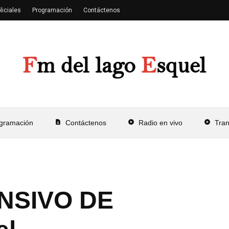
liciales
Programación
Contáctenos
gramación
contact_page
Contáctenos
play_circle
Radio en vivo
play_circle
Tra
NSIVO DE