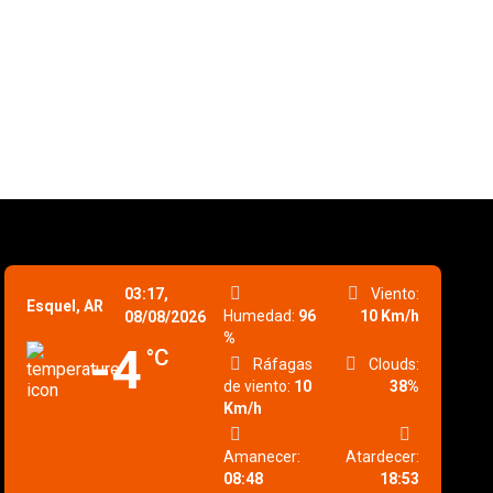
03:17,
Viento:
Esquel, AR
Humedad:
96
10 Km/h
08/08/2026
%
-4
°C
Ráfagas
Clouds:
de viento:
10
38%
Km/h
Amanecer:
Atardecer:
08:48
18:53