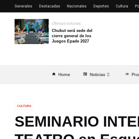
Generales
Destacadas
Nacionales
Deportes
Cultura
Po
Últimas noticias
Chubut será sede del
cierre general de los
Juegos Epade 2027
home
Home
newspaper
Noticias
list
Pro
CULTURA
SEMINARIO INTE