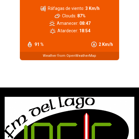
Ráfagas de viento:
3 Km/h
Clouds:
87%
Amanecer:
08:47
Atardecer:
18:54
91 %
2 Km/h
Weather from OpenWeatherMap