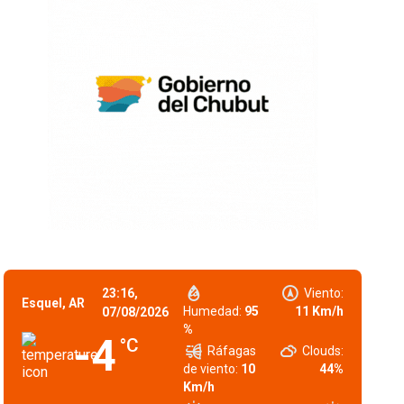
23:16,
Viento:
Esquel, AR
Humedad:
95
11 Km/h
07/08/2026
%
-4
°C
Ráfagas
Clouds:
de viento:
10
44%
Km/h