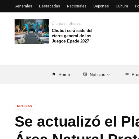
Generales
Destacadas
Nacionales
Deportes
Cultura
Po
Últimas noticias
Chubut será sede del
cierre general de los
Juegos Epade 2027
home
Home
newspaper
Noticias
list
Pro
NOTICIAS
Se actualizó el P