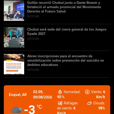
Gollán recorrió Chubut junto a Dante Bowen y
fortaleció el armado provincial del Movimiento
Derecho al Futuro Salud
NOTICIAS
Chubut será sede del cierre general de los Juegos
Epade 2027
NOTICIAS
Abren inscripciones para el encuentro de
sensibilización sobre prevención del suicidio en
ámbitos educativos
NOTICIAS
02:09,
Humedad:
Viento:
6
Esquel, AR
90 %
Km/h
09/08/2026
Ráfagas
Clouds:
-3
°C
de viento:
6
98%
Km/h