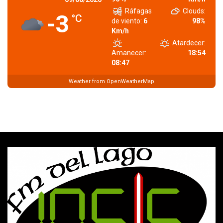
Ráfagas
Clouds:
-3
°C
de viento:
6
98%
Km/h
Atardecer:
Amanecer:
18:54
08:47
Weather from OpenWeatherMap