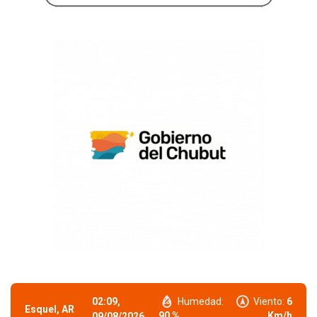
02:09,
Humedad:
Viento:
6
Esquel, AR
90 %
Km/h
09/08/2026