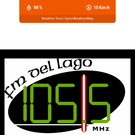
98 %
10 Km/h
Weather from OpenWeatherMap