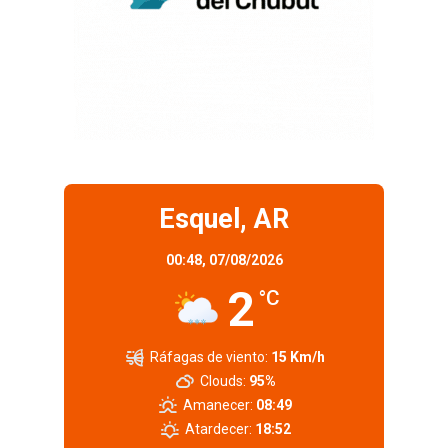
Esquel, AR
00:48,
07/08/2026
2
°C
Ráfagas de viento:
15 Km/h
Clouds:
95%
Amanecer:
08:49
Atardecer:
18:52