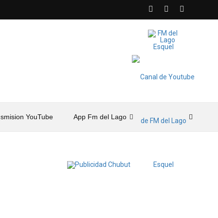
nsmision YouTube
App Fm del Lago