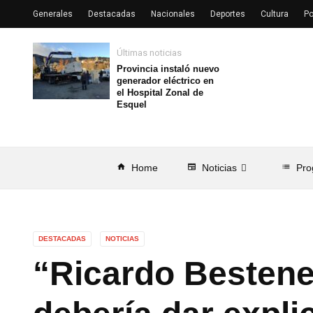
Generales
Destacadas
Nacionales
Deportes
Cultura
Po
Últimas noticias
Provincia instaló nuevo
generador eléctrico en
el Hospital Zonal de
Esquel
home
Home
newspaper
Noticias
list
Pro
DESTACADAS
NOTICIAS
“Ricardo Bestene 