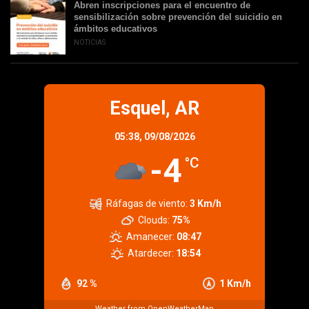
Abren inscripciones para el encuentro de
sensibilización sobre prevención del suicidio en
ámbitos educativos
NOTICIAS
Esquel, AR
05:38,
09/08/2026
-4
°C
Ráfagas de viento:
3 Km/h
Clouds:
75%
Amanecer:
08:47
Atardecer:
18:54
92 %
1 Km/h
Weather from OpenWeatherMap