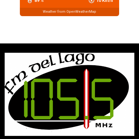
89 %
10 Km/h
Weather from OpenWeatherMap