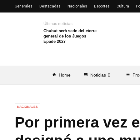
Generales
Destacadas
Nacionales
Deportes
Cultura
Po
Últimas noticias
Chubut será sede del cierre
general de los Juegos
Epade 2027
home
Home
newspaper
Noticias
list
Pro
NACIONALES
Por primera vez e