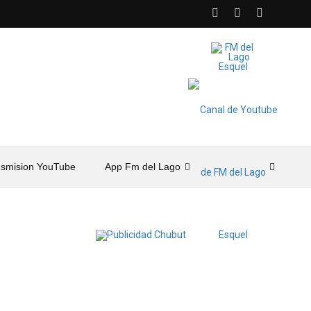
nsmision YouTube
App Fm del Lago