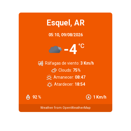
Esquel, AR
05:10,
09/08/2026
-4
°C
Ráfagas de viento:
3 Km/h
Clouds:
75%
Amanecer:
08:47
Atardecer:
18:54
92 %
1 Km/h
Weather from OpenWeatherMap