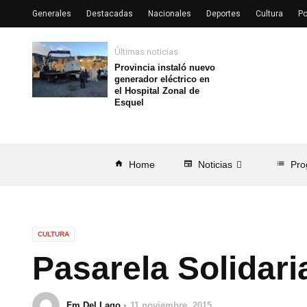
Generales
Destacadas
Nacionales
Deportes
Cultura
Po
Últimas noticias
Provincia instaló nuevo
generador eléctrico en
el Hospital Zonal de
Esquel
home
Home
newspaper
Noticias
list
Pro
CULTURA
Pasarela Solidar
Fm Del Lago
11 noviembre, 2015