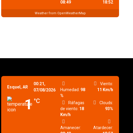
08:49
18:52
Weather from OpenWeatherMap
00:21,
Viento:
Esquel, AR
Humedad:
98
11 Km/h
07/08/2026
%
1
°C
Ráfagas
Clouds:
de viento:
18
93%
Km/h
Amanecer:
Atardecer: