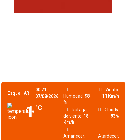
00:21,
Viento:
Esquel, AR
Humedad:
98
11 Km/h
07/08/2026
%
1
°C
Ráfagas
Clouds:
de viento:
18
93%
Km/h
Amanecer:
Atardecer: