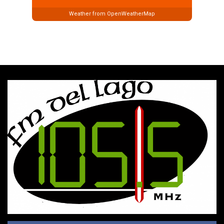
Weather from OpenWeatherMap