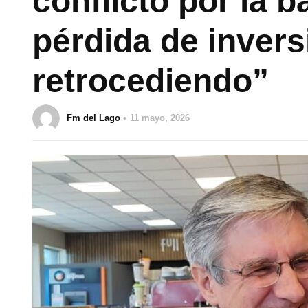
conflicto por la 
pérdida de inver
retrocediendo”
Fm del Lago
11 mayo, 2026