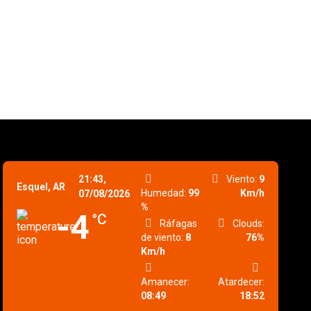
21:43,
Viento:
9
Esquel, AR
Humedad:
99
Km/h
07/08/2026
%
-4
°C
Ráfagas
Clouds:
de viento:
8
76%
Km/h
Amanecer:
Atardecer:
08:49
18:52