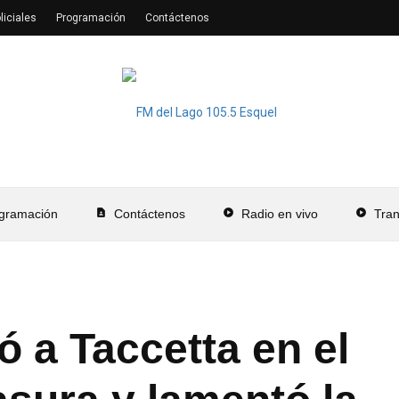
liciales
Programación
Contáctenos
gramación
contact_page
Contáctenos
play_circle
Radio en vivo
play_circle
Tra
 a Taccetta en el