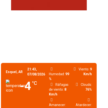
21:43,
Viento:
9
Esquel, AR
Humedad:
99
Km/h
07/08/2026
%
-4
°C
Ráfagas
Clouds:
de viento:
8
76%
Km/h
Amanecer:
Atardecer: