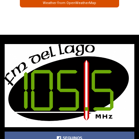
Weather from OpenWeatherMap
SEGUINOS