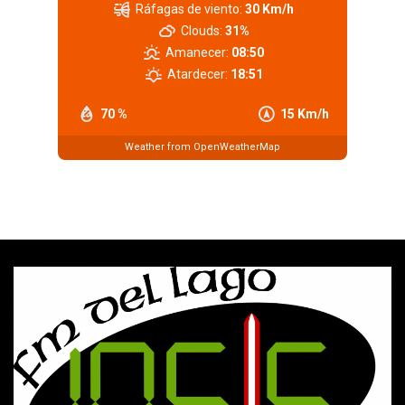
Ráfagas de viento:
30 Km/h
Clouds:
31%
Amanecer:
08:50
Atardecer:
18:51
70 %
15 Km/h
Weather from OpenWeatherMap