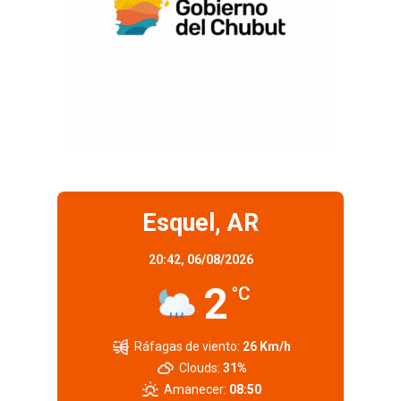
Esquel, AR
20:42,
06/08/2026
2
°C
Ráfagas de viento:
26 Km/h
Clouds:
31%
Amanecer:
08:50