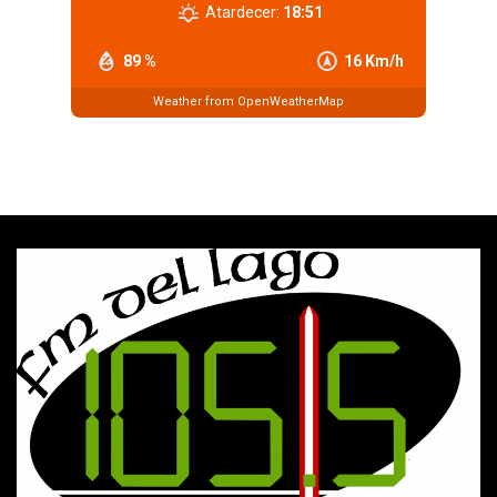
Atardecer:
18:51
89 %
16 Km/h
Weather from OpenWeatherMap