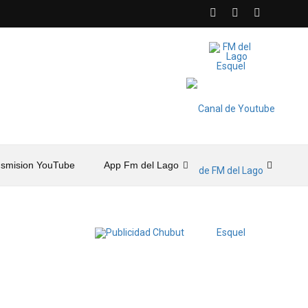
nsmision YouTube
App Fm del Lago